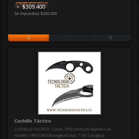
$309.400
Sin Impuestos: $260.000
Cuchillo Táctico
CUCHILLO TACTICO - CAZA - PESCAArtículo Número de
modelo: HRT3-5KS03Longitud total: 7 3/8 "Longitud ..