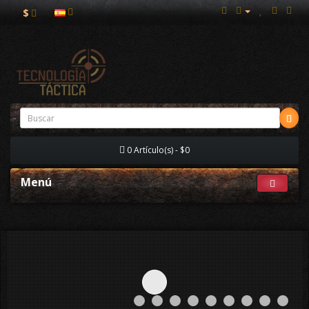
$
0 Artículo(s) - $0
Menú